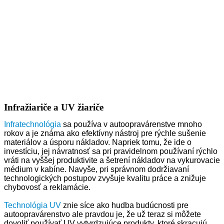
Infražiariče a UV žiariče
Infratechnológia
sa používa v autoopravárenstve mnoho
rokov a je známa ako efektívny nástroj pre rýchle sušenie
materiálov a úsporu nákladov. Napriek tomu, že ide o
investíciu, jej návratnosť sa pri pravidelnom používaní rýchlo
vráti na vyššej produktivite a šetrení nákladov na vykurovacie
médium v kabíne. Navyše, pri správnom dodržiavaní
technologických postupov zvyšuje kvalitu práce a znižuje
chybovosť a reklamácie.
Technológia UV
znie síce ako hudba budúcnosti pre
autoopravárenstvo ale pravdou je, že už teraz si môžete
dovoliť používať UV vytvrdzujúce produkty, ktoré skracujú