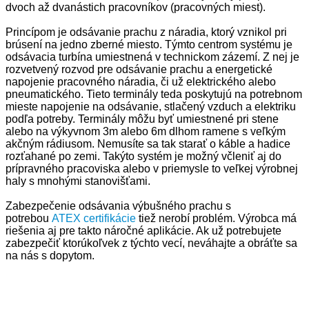
dvoch až dvanástich pracovníkov (pracovných miest).
Princípom je odsávanie prachu z náradia, ktorý vznikol pri
brúsení na jedno zberné miesto. Týmto centrom systému je
odsávacia turbína umiestnená v technickom zázemí. Z nej je
rozvetvený rozvod pre odsávanie prachu a energetické
napojenie pracovného náradia, či už elektrického alebo
pneumatického. Tieto terminály teda poskytujú na potrebnom
mieste napojenie na odsávanie, stlačený vzduch a elektriku
podľa potreby. Terminály môžu byť umiestnené pri stene
alebo na výkyvnom 3m alebo 6m dlhom ramene s veľkým
akčným rádiusom. Nemusíte sa tak starať o káble a hadice
rozťahané po zemi. Takýto systém je možný včleniť aj do
prípravného pracoviska alebo v priemysle to veľkej výrobnej
haly s mnohými stanovišťami.
Zabezpečenie odsávania výbušného prachu s
potrebou
ATEX certifikácie
tiež nerobí problém. Výrobca má
riešenia aj pre takto náročné aplikácie. Ak už potrebujete
zabezpečiť ktorúkoľvek z týchto vecí, neváhajte a obráťte sa
na nás s dopytom.