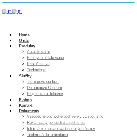
Home
O nás
Produkty
Autolakovanie
Priemyselné lakovanie
Príslušenstvo
Technológie
Služby
Tréningové centrum
Detailingové Centrum
Projektovanie lakovne
E-shop
Kontakt
Dokumenty
Všeobecné obchodné podmienky JL spol. s r.o.
Reklamačný poriadok JL spol. s r.o.
Informácie o spracovaní osobných údajov
Technická dokumentácia