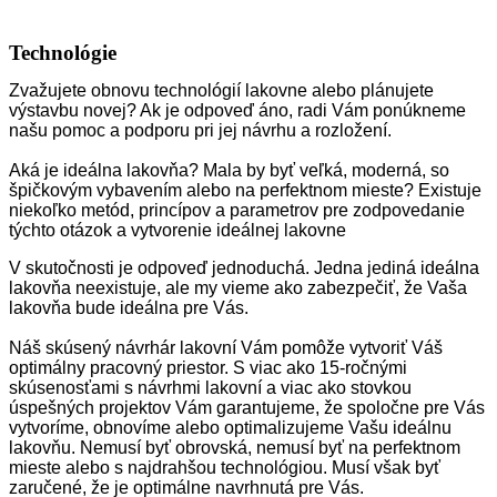
Technológie
Zvažujete obnovu technológií lakovne alebo plánujete
výstavbu novej? Ak je odpoveď áno, radi Vám ponúkneme
našu pomoc a podporu pri jej návrhu a rozložení.
Aká je ideálna lakovňa? Mala by byť veľká, moderná, so
špičkovým vybavením alebo na perfektnom mieste? Existuje
niekoľko metód, princípov a parametrov pre zodpovedanie
týchto otázok a vytvorenie ideálnej lakovne
V skutočnosti je odpoveď jednoduchá. Jedna jediná ideálna
lakovňa neexistuje, ale my vieme ako zabezpečiť, že Vaša
lakovňa bude ideálna pre Vás.
Náš skúsený návrhár lakovní Vám pomôže vytvoriť Váš
optimálny pracovný priestor. S viac ako 15-ročnými
skúsenosťami s návrhmi lakovní a viac ako stovkou
úspešných projektov Vám garantujeme, že spoločne pre Vás
vytvoríme, obnovíme alebo optimalizujeme Vašu ideálnu
lakovňu. Nemusí byť obrovská, nemusí byť na perfektnom
mieste alebo s najdrahšou technológiou. Musí však byť
zaručené, že je optimálne navrhnutá pre Vás.