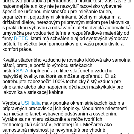
udržiavať poriadok a prehľadnosť a praktickosť. Váš čas je to
najcennejšie a nikdy nie je nazvyš.Pracovisko vybavené
špeciálne určenou miestnosťou pre miešanie farieb,
organizérmi, pojazdnými skrinkami, účelnými stojanmi a
držiakmi dielov, nerezovým prípravným stolom pre lakovníka
s praktickou výbavou a odsávaním alebo dvojitá automatická
umývačka pre vodouriediteľné a rozpúšťadlové materiály od
firmy
B-TEC
, ktorá má schválenie aj od svetových výrobcov
pištolí. To všetko tvorí pomocníkov pre vašu produktivitu a
komfort práce.
Kvalita stlačeného vzduchu je rovnako kľúčová ako samotná
pištoľ, preto je portfólio výrobcu striekacích
pištolí
SATA
doplnené aj o filtre stlačeného vzduchu
najvyššej kvality, na ktoré sa môžete spoľahnúť. Či už
potrebujete zabezpečiť 100% technicky čistý vzduch pre
striekanie alebo ako napojenie dýchacej masky/kukly pre
lakovníka v striekacej kabíne.
Výrobca
USI Italia
má v ponuke okrem striekacích kabín a
prípravných pracovísk aj ich doplnky. Modulárne miestnosti
na miešanie farieb vybavené odsávaním a osvetlením.
Vyrába sa na mieru zákazníka a môže tvoriť ich
technologickú súčasť v jednotnej línii. Miešareň ako
samostatná miestnosť je nevyhnutná pre vhodné