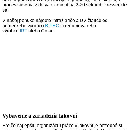
proces sušenia z desiatok minút na 2-20 sekúnd! Presvedčte
sa!
V našej ponuke nájdete infražiariče a UV žiariče od
nemeckého výrobcu
B-TEC
či renomovaného
výrobcu
IRT
alebo Colad.
Vybavenie a zariadenia lakovní
Pre čo najlepšiu organizáciu práce v lakovni je potrebné si