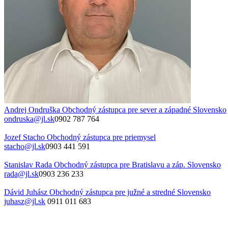
Andrej Ondruška
Obchodný zástupca pre sever a západné Slovensko
ondruska@jl.sk
0902 787 764
Jozef Stacho
Obchodný zástupca pre priemysel
stacho@jl.sk
0903 441 591
Stanislav Rada
Obchodný zástupca pre Bratislavu a záp. Slovensko
rada@jl.sk
0903 236 233
Dávid Juhász
Obchodný zástupca pre južné a stredné Slovensko
juhasz@jl.sk
0911 011 683