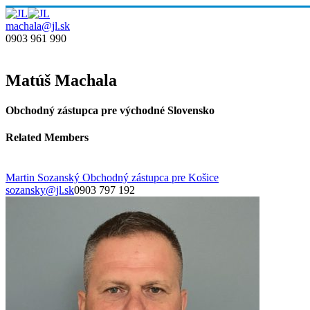
machala@jl.sk
0903 961 990
Matúš Machala
Obchodný zástupca pre východné Slovensko
Related
Members
Martin Sozanský
Obchodný zástupca pre Košice
sozansky@jl.sk
0903 797 192